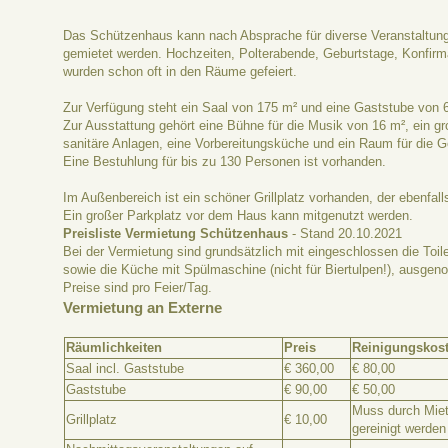
Das Schützenhaus kann nach Absprache für diverse Veranstaltung
gemietet werden. Hochzeiten, Polterabende, Geburtstage, Konfir
wurden schon oft in den Räume gefeiert.
Zur Verfügung steht ein Saal von 175 m² und eine Gaststube von 
Zur Ausstattung gehört eine Bühne für die Musik von 16 m², ein gr
sanitäre Anlagen, eine Vorbereitungsküche und ein Raum für die 
Eine Bestuhlung für bis zu 130 Personen ist vorhanden.
Im Außenbereich ist ein schöner Grillplatz vorhanden, der ebenfal
Ein großer Parkplatz vor dem Haus kann mitgenutzt werden.
Preisliste Vermietung Schützenhaus
- Stand 20.10.2021
Bei der Vermietung sind grundsätzlich mit eingeschlossen die Toil
sowie die Küche mit Spülmaschine (nicht für Biertulpen!), ausgen
Preise sind pro Feier/Tag.
Vermietung an Externe
Räumlichkeiten
Preis
Reinigungskos
Saal incl. Gaststube
€ 360,00
€ 80,00
Gaststube
€ 90,00
€ 50,00
Muss durch Miet
Grillplatz
€ 10,00
gereinigt werden