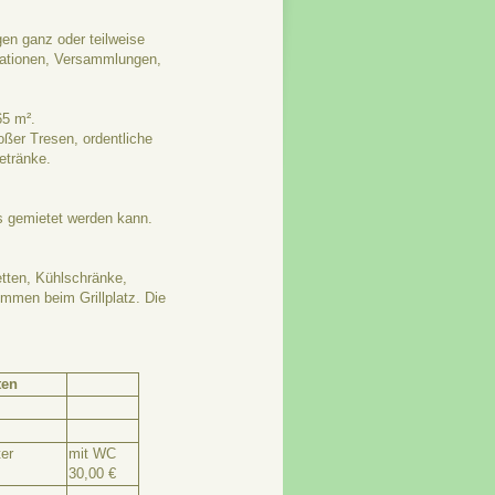
en ganz oder teilweise
mationen, Versammlungen,
65 m².
oßer Tresen, ordentliche
Getränke.
ls gemietet werden kann.
etten, Kühlschränke,
ommen beim Grillplatz. Die
ten
er
mit WC
30,00 €