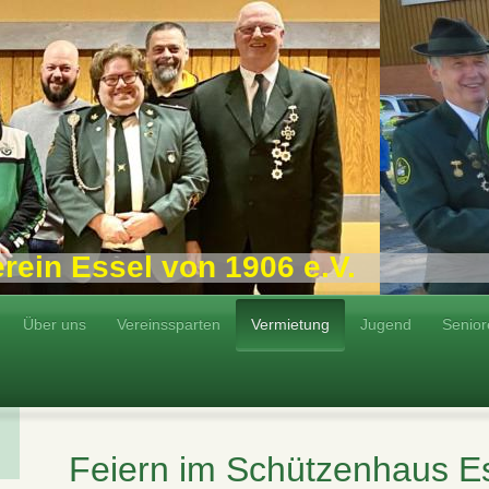
 Essel von 1906 e.V.
Über uns
Vereinssparten
Vermietung
Jugend
Senior
Feiern im Schützenhaus E